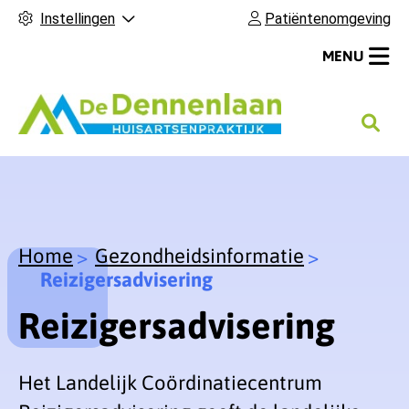
Instellingen
Patiëntenomgeving
MENU
H
o
o
f
d
m
Home
Gezondheidsinformatie
e
Reizigersadvisering
n
Reizigersadvisering
u
Het Landelijk Coördinatiecentrum