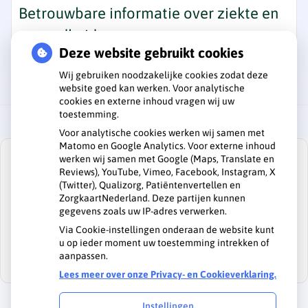
Betrouwbare informatie over ziekte en
gezondheid
Deze website gebruikt cookies
Wij gebruiken noodzakelijke cookies zodat deze
website goed kan werken. Voor analytische
cookies en externe inhoud vragen wij uw
toestemming.
Voor analytische cookies werken wij samen met
Matomo en Google Analytics. Voor externe inhoud
werken wij samen met Google (Maps, Translate en
Reviews), YouTube, Vimeo, Facebook, Instagram, X
(Twitter), Qualizorg, Patiëntenvertellen en
ZorgkaartNederland. Deze partijen kunnen
U heeft geen toestemming gegeven voor
gegevens zoals uw IP-adres verwerken.
externe inhoud
die nodig is om dit te
zien.
Via Cookie-instellingen onderaan de website kunt
u op ieder moment uw toestemming intrekken of
Cookie-instellingen wijzigen
aanpassen.
Lees meer over onze Privacy- en Cookieverklaring.
Instellingen