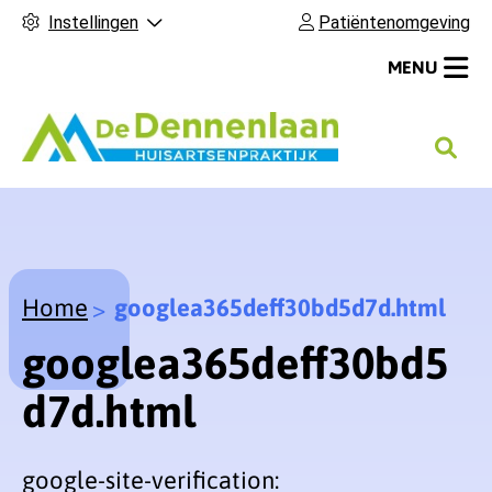
Instellingen
Patiëntenomgeving
MENU
H
o
o
f
d
m
Home
googlea365deff30bd5d7d.html
e
googlea365deff30bd5
n
u
d7d.html
google-site-verification: