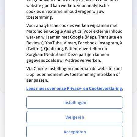
website goed kan werken. Voor analytische
cookies en externe inhoud vragen wij uw
toestemming.
Voor analytische cookies werken wij samen met
Matomo en Google Analytics. Voor externe inhoud
werken wij samen met Google (Maps, Translate en
Reviews), YouTube, Vimeo, Facebook, Instagram, X
(Twitter), Qualizorg, Patiëntenvertellen en
ZorgkaartNederland. Deze partijen kunnen
U heeft geen toestemming gegeven voor
gegevens zoals uw IP-adres verwerken.
externe inhoud
die nodig is om dit te
zien.
Via Cookie-instellingen onderaan de website kunt
u op ieder moment uw toestemming intrekken of
Cookie-instellingen wijzigen
aanpassen.
Lees meer over onze Privacy- en Cookieverklaring.
Instellingen
Uw Zorg Online
|
Beheer
Weigeren
Privacy verklaring
|
Cookie-instellingen
|
Voorwaarden
Accepteren