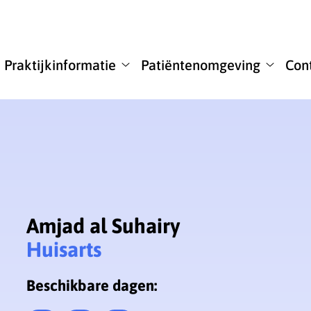
u
Praktijkinformatie
Patiëntenomgeving
Con
Praktijkinformatie
Patiënt
submenu
submen
Amjad al Suhairy
Huisarts
Beschikbare dagen: