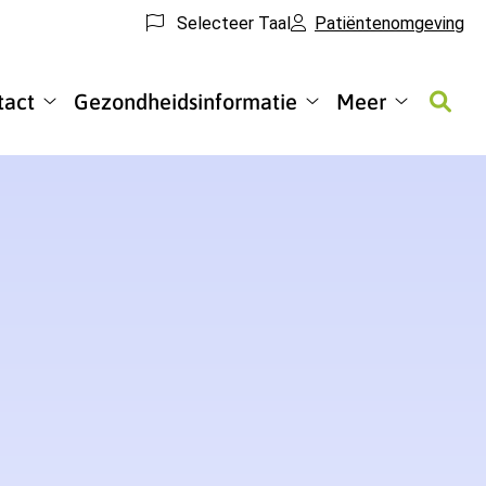
Selecteer Taal
Patiëntenomgeving
tact
Gezondheidsinformatie
Meer
enomgeving
Contact
Gezondheidsinformati
Meer
u
submenu
submenu
submenu