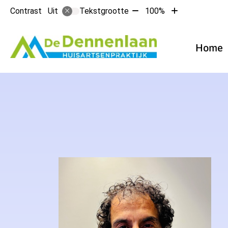
Tekst
Tekst
Contrast
Tekstgrootte
100%
Uit
verkleinen
vergroten
met
met
Hoofdmen
10%
10%
Home